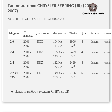
Тип двигателя: CHRYSLER SEBRING (JR) (2001 -
2007)
Каталог
►
CHRYSLER
►
CIRRUS JR
Год
Модель
Двигатель
Мощность
Объём
Цил.
Топливо
Кузов
выпуска
2.0
2001 -
ECC
104
Кв
-
1996
4
бензин
седан
3
2007
141
Лс
См
2.4
2001 -
EDZ
105
Кв
-
2429
4
бензин
седан
3
2007
143
Лс
См
2.4
2001 -
EDZ
112
Кв
-
2429
4
бензин
седан
3
2007
152
Лс
См
2.7 V6
2001 -
EES
149
Кв
-
2736
6
бензин
седан
3
24V
2007
203
Лс
См
◄ Назад к выбору модели CHRYSLER