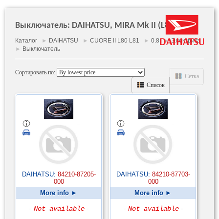
Выключатель: DAIHATSU, MIRA Mk II (L80, L81)
Каталог
►
DAIHATSU
►
CUORE II L80 L81
►
0.8
►
Электрика
►
Выключатель
Сортировать по:
Сетка
Список
DAIHATSU:
84210-87205-
DAIHATSU:
84210-87703-
000
000
More info ►
More info ►
-
Not available
-
-
Not available
-