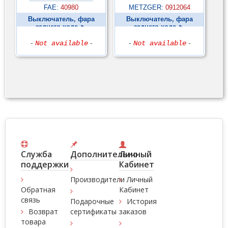
FAE:
40980
METZGER:
0912064
Выключатель, фара
Выключатель, фара
заднего хода ►
заднего хода ►
-
Not available
-
-
Not available
-
Служба
Дополнительно
Личный
поддержки
Кабинет
Производители
Личный
Обратная
Кабинет
связь
Подарочные
История
Возврат
сертификаты
заказов
товара