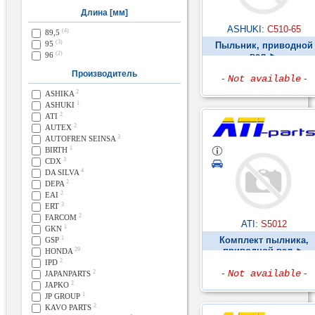
Длина [мм]
ASHUKI:
C510-65
(4)
89,5
(3)
95
Пыльник, приводной
(2)
96
вал ►
Производитель
-
Not available
-
2
ASHIKA
1
ASHUKI
2
ATI
2
AUTEX
3
AUTOFREN SEINSA
1
BIRTH
3
CDX
4
DA SILVA
2
DEPA
2
EAI
3
ERT
2
FARCOM
ATI:
S5012
1
GKN
1
Комплект пылника,
GSP
приводной вал ►
29
HONDA
2
IPD
-
Not available
-
2
JAPANPARTS
2
JAPKO
1
JP GROUP
2
KAVO PARTS