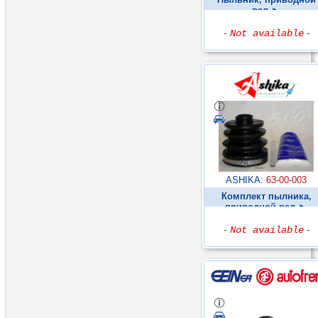
вал ►
-
Not available
-
ASHIKA:
63-00-003
Комплект пылника,
приводной вал ►
-
Not available
-