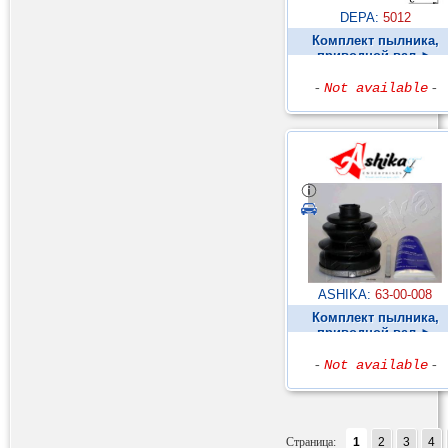
DEPA:
5012
Комплект пылника,
приводной вал ►
-
Not available
-
ASHIKA:
63-00-008
Комплект пылника,
приводной вал ►
-
Not available
-
Страница:
1
2
3
4