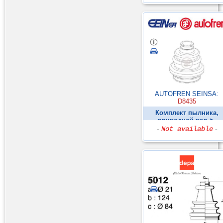
AUTOFREN SEINSA:
D8435
Комплект пылника,
приводной вал ►
-
Not available
-