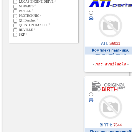
2
LUCAS ENGINE DRIVE
4
NIPPARTS
3
PASCAL
2
PROTECHNIC
3
QH Benelux
3
QUINTON HAZELL
3
RUVILLE
1
SKF
ATI:
S6031
Комплект пылника,
приводной вал ►
-
Not available
-
BIRTH:
7644
Пыльник, приводной