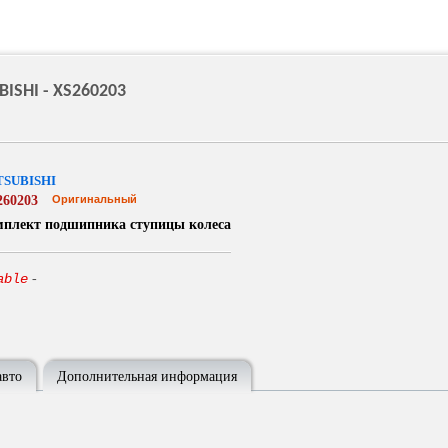
ISHI - XS260203
TSUBISHI
260203
Оригинальный
мплект подшипника ступицы колеса
able
-
авто
Дополнительная информация