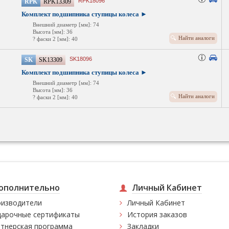
RPK18096
RPK
RPK13309
Комплект подшипника ступицы колеса ►
Внешний диаметр [мм]: 74
Высота [мм]: 36
Найти аналоги
? фаски 2 [мм]: 40
SK18096
SK
SK13309
Комплект подшипника ступицы колеса ►
Внешний диаметр [мм]: 74
Высота [мм]: 36
Найти аналоги
? фаски 2 [мм]: 40
ополнительно
Личный Кабинет
изводители
Личный Кабинет
арочные сертификаты
История заказов
тнерская программа
Закладки