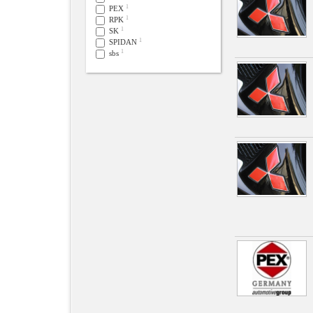
1
PEX
1
RPK
1
SK
1
SPIDAN
1
sbs