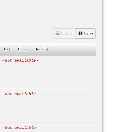
Список
Сетка
Нал.
Срок
Цена Lei
-
Not available
-
-
Not available
-
-
Not available
-