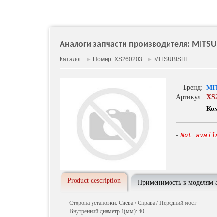
Аналоги запчасти производителя: MITSUB
Каталог
►
Номер: XS260203
►
MITSUBISHI
Бренд:
MI
Артикул:
XS
Ко
-
Not avail
Product description
Применимость к моделям 
Сторона установки: Слева / Справа / Передний мост
Внутренний диаметр 1(мм): 40