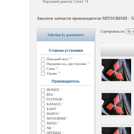
Наружный диаметр 1 [мм]: 74
Аналоги запчасти производителя MITSUBISHI - X
Сортировать по:
Selection by parameters
Сторона установки
(8)
Передний мост
(1)
Передняя ось, двусторонне
(8)
Слева
(8)
Справа
Производитель
1
BENDIX
1
BTA
1
FLENNOR
1
KANACO
1
KAWE
1
MAPCO
5
MITSUBISHI
1
MOOG
1
NK
1
OPTIMAL