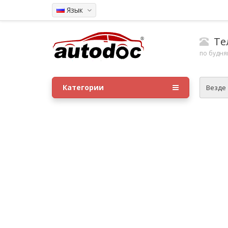
Язык
Тел
по будням
Категории
Везде