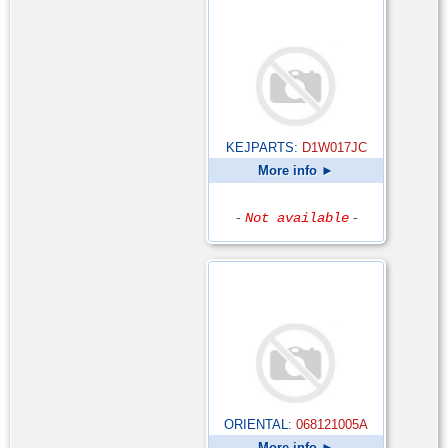
KEJPARTS:
D1W017JC
More info ►
-
Not available
-
ORIENTAL:
068121005A
More info ►