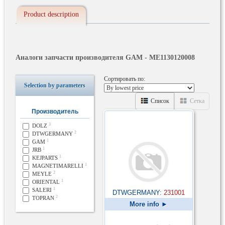
Product description
Аналоги запчасти производителя GAM - ME1130120008
Сортировать по:
Selection by parameters
Список
Сетка
Производитель
3
DOLZ
2
DTWGERMANY
1
GAM
1
JRB
1
KEJPARTS
1
MAGNETIMARELLI
2
MEYLE
1
ORIENTAL
1
SALERI
DTWGERMANY:
231001
2
TOPRAN
More info ►