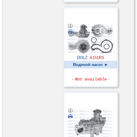
DOLZ:
A151RS
Водяной насос ►
-
Not available
-