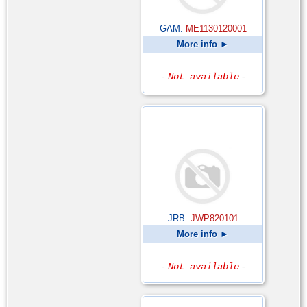
GAM:
ME1130120001
More info ►
-
Not available
-
JRB:
JWP820101
More info ►
-
Not available
-