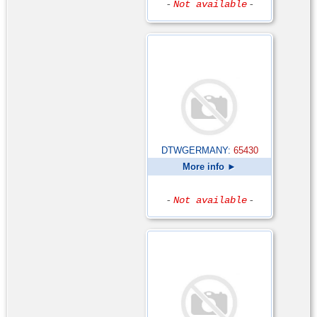
-
Not available
-
DTWGERMANY:
65430
More info ►
-
Not available
-