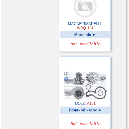
MAGNETIMARELLI:
WPQ1161
More info ►
-
Not available
-
DOLZ:
A151
Водяной насос ►
-
Not available
-