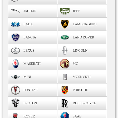
JAGUAR
JEEP
LADA
LAMBORGHINI
LANCIA
LAND ROVER
LEXUS
LINCOLN
MASERATI
MG
MINI
MOSKVICH
PONTIAC
PORSCHE
PROTON
ROLLS-ROYCE
ROVER
SAAB