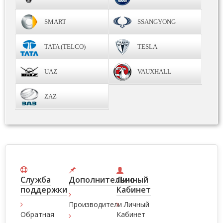
SMART
SSANGYONG
TATA (TELCO)
TESLA
UAZ
VAUXHALL
ZAZ
Служба
Дополнительно
Личный
поддержки
Кабинет
Производители
Личный
Обратная
Кабинет