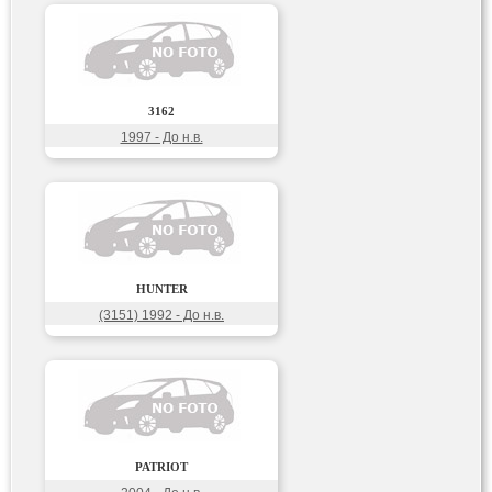
3162
1997 - До н.в.
HUNTER
(3151) 1992 - До н.в.
PATRIOT