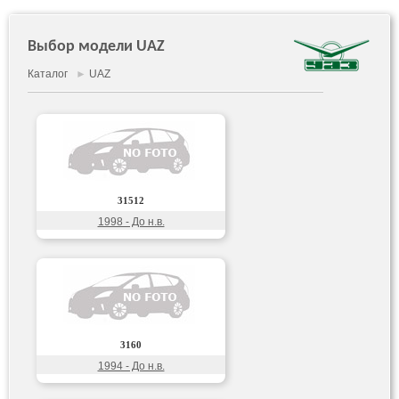
Выбор модели UAZ
Каталог
►
UAZ
31512
1998 - До н.в.
3160
1994 - До н.в.