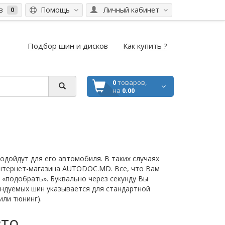
ов
Помощь
Личный кабинет
0
Подбор шин и дисков
Как купить ?
0
товаров,
на
0.00
одойдут для его автомобиля. В таких случаях
интернет-магазина AUTODOC.MD. Все, что Вам
 «подобрать». Буквально через секунду Вы
ендуемых шин указывается для стандартной
ли тюнинг).
вто