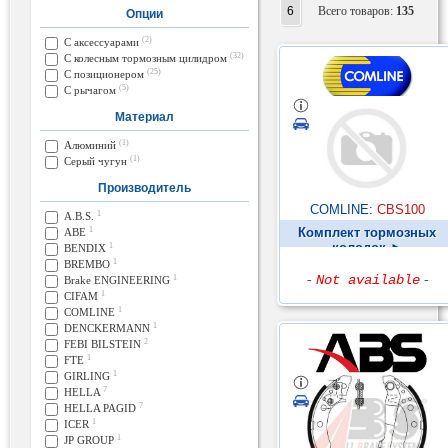
6
Всего товаров:
135
Опции
(2)
С аксессуарами
(32)
С колесным тормозным цилидром
(25)
С позиционером
(5)
С рычагом
Материал
(1)
Алюминий
(1)
Серый чугун
Производитель
COMLINE:
CBS100
1
A.B.S.
1
Комплект тормозных
ABE
колодок ►
1
BENDIX
1
BREMBO
-
Not available
-
1
Brake ENGINEERING
1
CIFAM
1
COMLINE
1
DENCKERMANN
2
FEBI BILSTEIN
1
FTE
1
GIRLING
7
HELLA
7
HELLA PAGID
1
ICER
1
JP GROUP