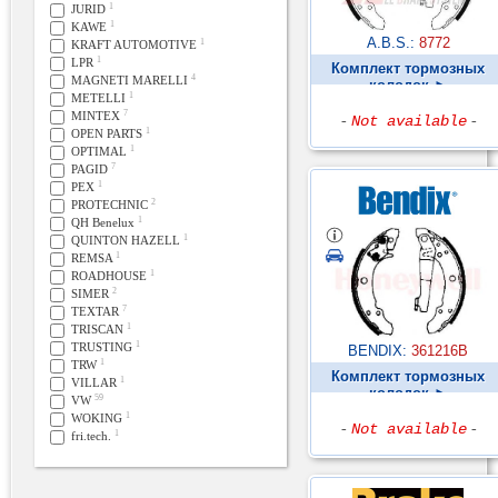
1
JURID
1
KAWE
A.B.S.:
8772
1
KRAFT AUTOMOTIVE
1
LPR
Комплект тормозных
4
MAGNETI MARELLI
колодок ►
1
METELLI
7
MINTEX
-
Not available
-
1
OPEN PARTS
1
OPTIMAL
7
PAGID
1
PEX
2
PROTECHNIC
1
QH Benelux
1
QUINTON HAZELL
1
REMSA
1
ROADHOUSE
2
SIMER
7
TEXTAR
1
TRISCAN
1
TRUSTING
BENDIX:
361216B
1
TRW
Комплект тормозных
1
VILLAR
колодок ►
59
VW
1
WOKING
-
Not available
-
1
fri.tech.