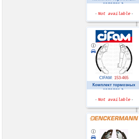
колодок ►
-
Not available
-
CIFAM:
153-465
Комплект тормозных
колодок ►
-
Not available
-