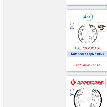
ABE:
C0W001ABE
Комплект тормозных
колодок ►
-
Not available
-