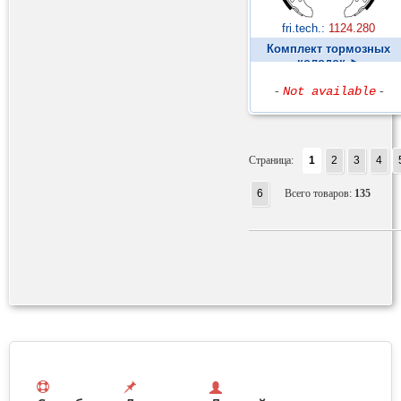
fri.tech.:
1124.280
Комплект тормозных
колодок ►
-
Not available
-
Страница:
1
2
3
4
6
Всего товаров:
135