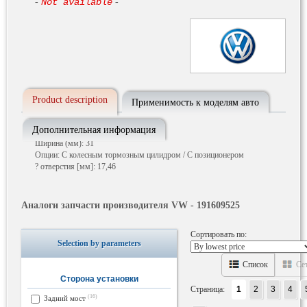
-
Not available
-
Product description
Применимость к моделям авто
Дополнительная информация
Диаметр [мм]: 180
Ширина (мм): 31
Опции: С колесным тормозным цилидром / С позиционером
? отверстия [мм]: 17,46
Аналоги запчасти производителя VW - 191609525
Сортировать по:
Selection by parameters
Список
Се
Сторона установки
Страница:
1
2
3
4
(16)
Задний мост