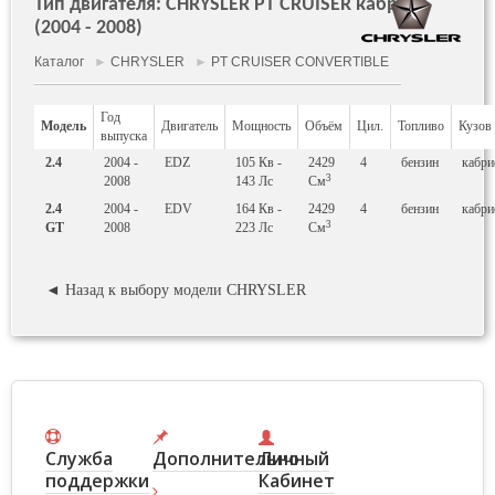
Тип двигателя: CHRYSLER PT CRUISER кабрио
(2004 - 2008)
Каталог
►
CHRYSLER
►
PT CRUISER CONVERTIBLE
Год
Модель
Двигатель
Мощность
Объём
Цил.
Топливо
Кузов
выпуска
2.4
2004 -
EDZ
105
Кв
-
2429
4
бензин
кабри
3
2008
143
Лс
См
2.4
2004 -
EDV
164
Кв
-
2429
4
бензин
кабри
3
GT
2008
223
Лс
См
◄ Назад к выбору модели CHRYSLER
Служба
Дополнительно
Личный
поддержки
Кабинет