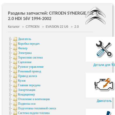
Разделы запчастей: CITROEN SYNERGIE (22, U6)
2.0 HDI 16V 1994-2002
Каталог
►
CITROEN
►
EVASION 22 U6
►
2.0
Двигатель
Коробка передач
Фильтр
Электрика
Тормозная система
Сцепление
Детали для ТО
Рулевое управление
Ременный привод
Привод колеса
Кузов
Главная передача
Амортизация
Кондиционер
Отопление и вентиляция
Двигатель
Подвеска оси
Подготовка топливной смеси
Система подачи топлива