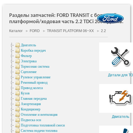
Разделы запчастей: FORD TRANSIT c бортовой
платформой/ходовая часть 2.2 TDCi 2006-До н.в.
Каталог
►
FORD
►
TRANSIT PLATFORM 06~XX
►
2.2
Двигатель
Коробка передач
Фильтр
Электрика
Тормозная система
Сцепление
Детали для ТО
Рулевое управление
Ременный привод
Привод колеса
Кузов
Главная передача
Амортизация
Кондиционер
Отопление и вентиляция
Двигатель
Подвеска оси
Подготовка топливной смеси
Система подачи топлива