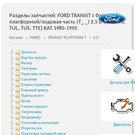
Разделы запчастей: FORD TRANSIT c бортовой
платформой/ходовая часть (T_ _) 2.5 D (TTL, TTS,
TUL, TUS, TTE) KAT 1985-1992
Каталог
►
FORD
►
TRANSIT PLATFORM T
►
2.5
Двигатель
Коробка передач
Фильтр
Электрика
Тормозная система
Сцепление
Детали для ТО
Рулевое управление
Ременный привод
Привод колеса
Кузов
Главная передача
Амортизация
Кондиционер
Отопление и вентиляция
Двигатель
Подвеска оси
Подготовка топливной смеси