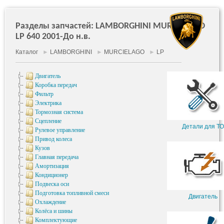
Разделы запчастей: LAMBORGHINI MURCIÉLAGO
LP 640 2001-До н.в.
Каталог
►
LAMBORGHINI
►
MURCIELAGO
►
LP
Двигатель
Коробка передач
Фильтр
Электрика
Тормозная система
Сцепление
Детали для ТО
Рулевое управление
Привод колеса
Кузов
Главная передача
Амортизация
Кондиционер
Подвеска оси
Подготовка топливной смеси
Двигатель
Охлаждение
Колёса и шины
Комплектующие