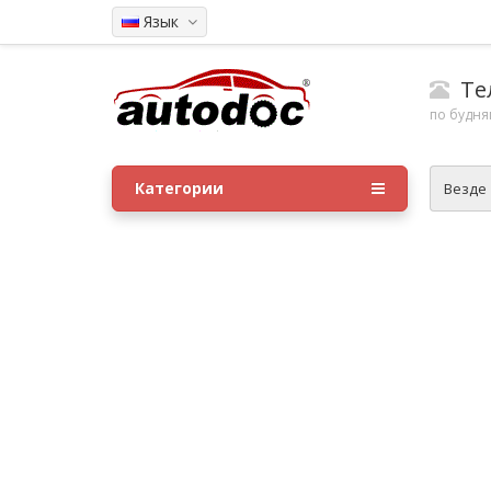
Язык
Тел
по будням
Категории
Везде