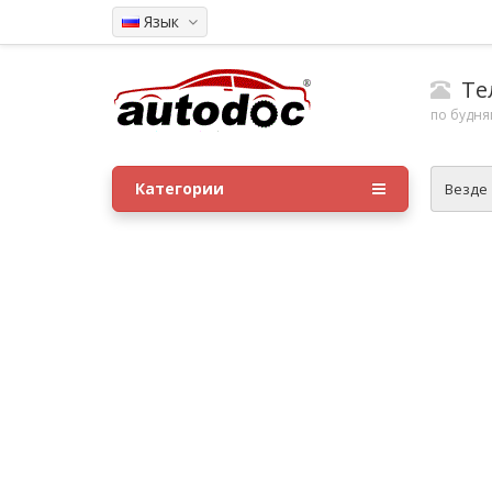
Язык
Тел
по будням
Категории
Везде