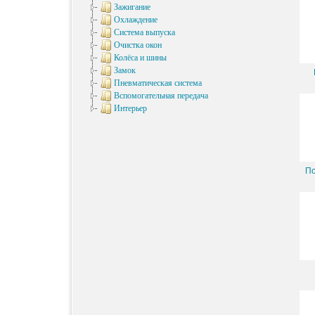
Зажигание
Охлаждение
Система выпуска
Очистка окон
Колёса и шины
Замок
Пневматическая система
Вспомогательная передача
Интерьер
По