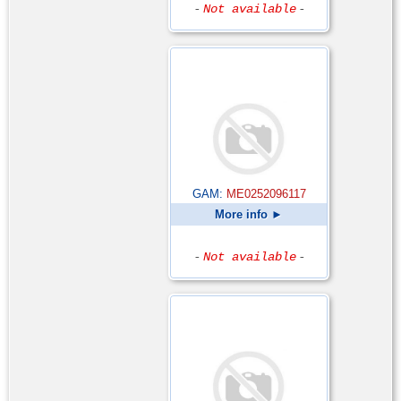
-
Not available
-
GAM:
ME0252096117
More info ►
-
Not available
-