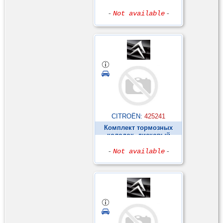
тормоз ►
-
Not available
-
CITROËN:
425241
Комплект тормозных
колодок, дисковый
тормоз ►
-
Not available
-