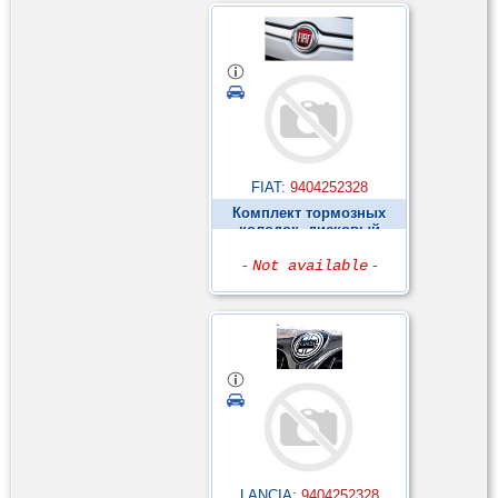
FIAT:
9404252328
Комплект тормозных
колодок, дисковый
тормоз ►
-
Not available
-
LANCIA:
9404252328