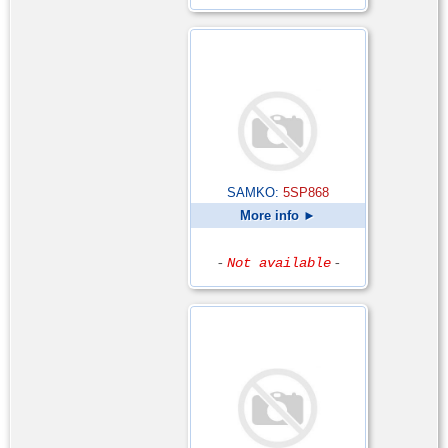
SAMKO:
5SP868
More info ►
-
Not available
-