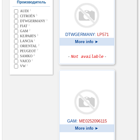
Производитель
1
AUDI
5
CITROËN
1
DTWGERMANY
1
FIAT
2
GAM
DTWGERMANY:
LP571
3
KEJPARTS
1
LANCIA
More info ►
2
ORIENTAL
7
PEUGEOT
4
SAMKO
-
Not available
-
1
VAICO
1
VW
GAM:
ME0252096115
More info ►