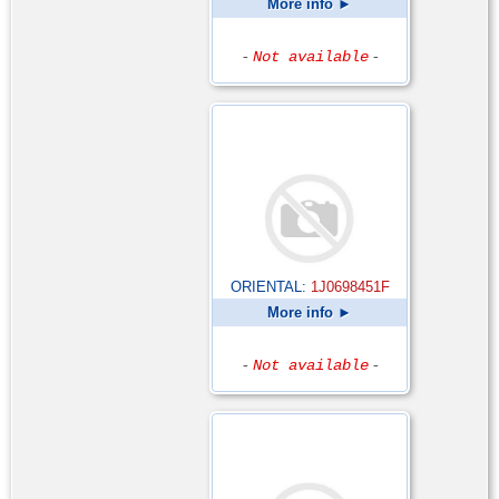
More info ►
-
Not available
-
ORIENTAL:
1J0698451F
More info ►
-
Not available
-