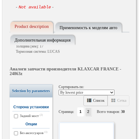
-
Not available
-
Product description
Применимость к моделям авто
Дополнительная информация
Сторона установки: Задний мост
Толщина [мм]: 17
Тормозная система: LUCAS
Аналоги запчасти производителя KLAXCAR FRANCE -
24863z
Сортировать по:
Selection by parameters
Список
Сетка
Сторона установки
Страница:
1
2
Всего товаров:
30
(2)
Задний мост
Опции
(1)
Без аксессуаров