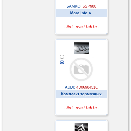
SAMKO:
5SP980
More info ►
-
Not available
-
AUDI:
4D0698451C
Комплект тормозных
колодок, дисковый
тормоз ►
-
Not available
-