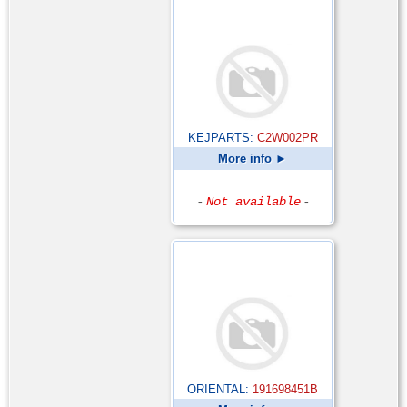
KEJPARTS:
C2W002PR
More info ►
-
Not available
-
ORIENTAL:
191698451B