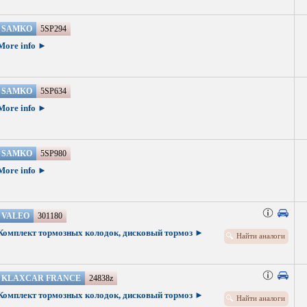
SAMKO
5SP294
More info ►
SAMKO
5SP634
More info ►
SAMKO
5SP980
More info ►
VALEO
301180
Комплект тормозных колодок, дисковый тормоз ►
Найти аналоги
KLAXCAR FRANCE
24838z
Комплект тормозных колодок, дисковый тормоз ►
Найти аналоги