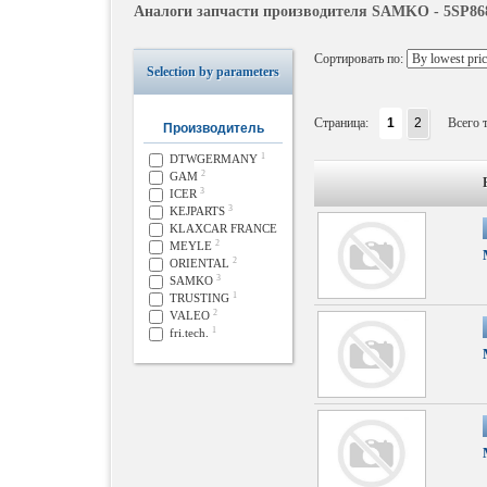
Аналоги запчасти производителя SAMKO - 5SP86
Сортировать по:
Selection by parameters
Страница:
1
2
Всего 
Производитель
1
DTWGERMANY
2
GAM
3
ICER
3
KEJPARTS
KLAXCAR FRANCE
2
MEYLE
2
ORIENTAL
3
SAMKO
1
TRUSTING
2
VALEO
1
fri.tech.