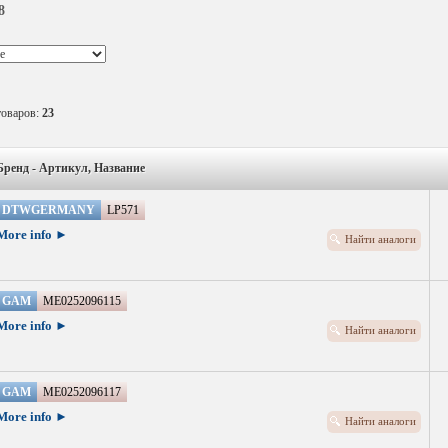
8
товаров:
23
Бренд - Артикул, Название
DTWGERMANY
LP571
More info ►
Найти аналоги
GAM
ME0252096115
More info ►
Найти аналоги
GAM
ME0252096117
More info ►
Найти аналоги