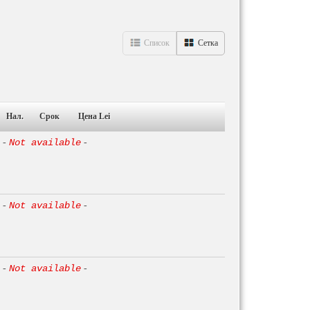
Список
Сетка
Нал.
Срок
Цена Lei
-
Not available
-
-
Not available
-
-
Not available
-