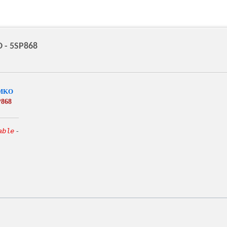
 - 5SP868
MKO
P868
able
-