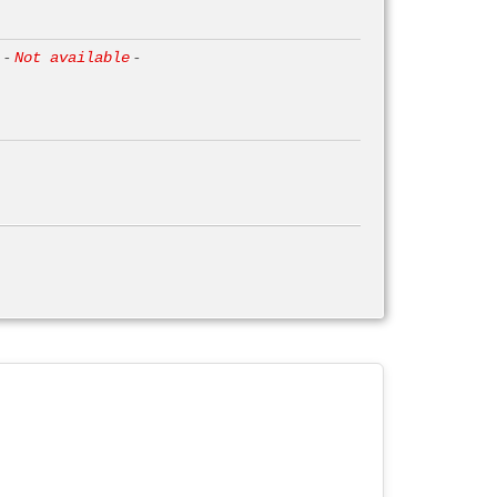
-
Not available
-