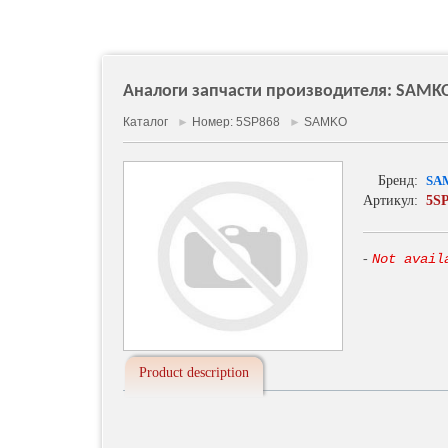
Аналоги запчасти производителя: SAMKO
Каталог
►
Номер: 5SP868
►
SAMKO
Бренд:
SA
Артикул:
5S
-
Not avail
Product description