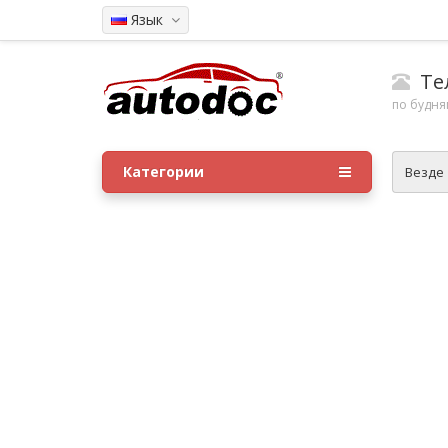
Язык
Тел
по будням
Категории
Везде