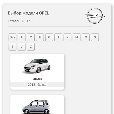
Выбор модели OPEL
Каталог
►
OPEL
Все
A
C
F
G
I
K
M
O
S
T
V
Z
ADAM
2012 - До н.в.