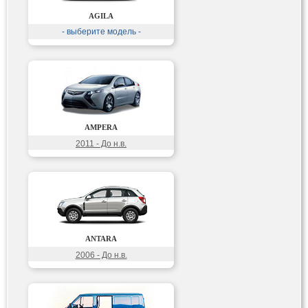
AGILA
- выберите модель -
AMPERA
2011 - До н.в.
ANTARA
2006 - До н.в.